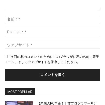
コ
メ
名
ン
前
ト：
*
E
メ
ー
ウ
ル
ェ
*
ブ
次回の私のコメントのためにこのブラウザに私の名前、電子
サ
メール、そしてウェブサイトを保存してください。
イ
ト
MOST POPULAR
【未来のPC革命！】非プログラマー向け