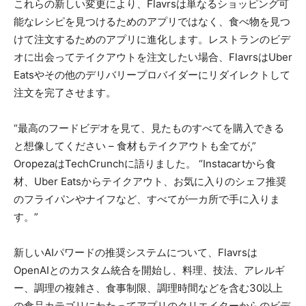
これらの新しい変更により、Flavrsは単なるショッピング可
能なレシピを見つけるためのアプリではなく、食べ物を見つ
けて注文するためのアプリに進化します。レストランのビデ
オに出会ってテイクアウトを注文したい場合、FlavrsはUber
Eatsやその他のデリバリープロバイダーにリダイレクトして
注文を完了させます。
“最高のフードビデオを見て、見たものすべてを購入できる
と想像してください – 食材もテイクアウトも全てが,”
OropezaはTechCrunchに語りました。 “Instacartから食
材、Uber Eatsからテイクアウト、お気に入りのシェフ推奨
のフライパンやナイフなど、すべてが一カ所で手に入りま
す。”
新しいAIパワードの推奨システムについて、Flavrsは
OpenAIとのカスタム統合を開始し、料理、技法、アレルギ
ー、調理の複雑さ、食事制限、調理時間などを含む30以上
の食品カテゴリにわたってアプリのクリエイターからのビデ