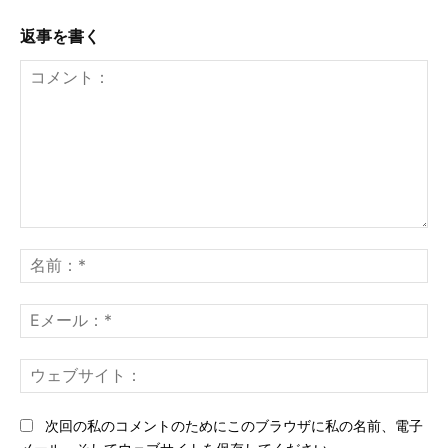
返事を書く
コ
メ
名
ン
前
ト：
*
E
メ
ー
ウ
ル
ェ
*
ブ
次回の私のコメントのためにこのブラウザに私の名前、電子
サ