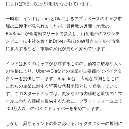
によれば1億回以上の利用がなされています。
一時期、インドはUberとOlaによるアプリベースのキャブ市
場の二極化が見られましたが、最近数ヵ月間、地元の
BluSmartが全電動フリートで参入し、山岳地帯のマウンテ
ンビューに本社を置くInDriveが独自の値引きモデルで市場
に参入するなど、市場の変化が見られ始めています。
インドは多くのキャブが存在するものの、価格に敏感な人々
の性格により、UberやOlaなどの企業が主要都市でバイクタ
クシーを提供しています。Rapidoは、広範な展開とともに
これらの企業に対する堅実な代替手段として登場していま
す。このスタートアップは、割安な都市内移動と最後の１マ
イルにわたる接続を提供するために、プラットフォーム上で
100万人以上のバイクドライバーを集めています。
しかし、異なるインドの州におけるバイクタクシーの規制に