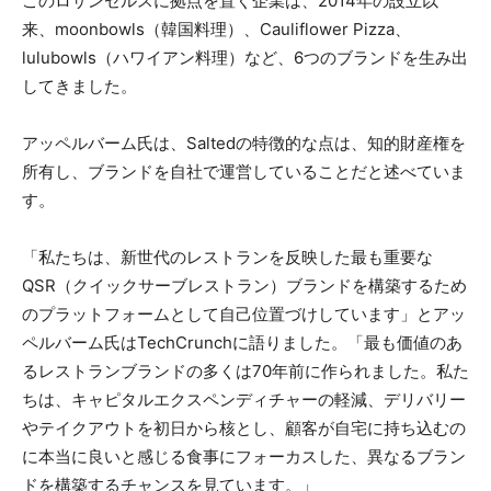
このロサンゼルスに拠点を置く企業は、2014年の設立以
来、moonbowls（韓国料理）、Cauliflower Pizza、
lulubowls（ハワイアン料理）など、6つのブランドを生み出
してきました。
アッペルバーム氏は、Saltedの特徴的な点は、知的財産権を
所有し、ブランドを自社で運営していることだと述べていま
す。
「私たちは、新世代のレストランを反映した最も重要な
QSR（クイックサーブレストラン）ブランドを構築するため
のプラットフォームとして自己位置づけしています」とアッ
ペルバーム氏はTechCrunchに語りました。「最も価値のあ
るレストランブランドの多くは70年前に作られました。私た
ちは、キャピタルエクスペンディチャーの軽減、デリバリー
やテイクアウトを初日から核とし、顧客が自宅に持ち込むの
に本当に良いと感じる食事にフォーカスした、異なるブラン
ドを構築するチャンスを見ています。」