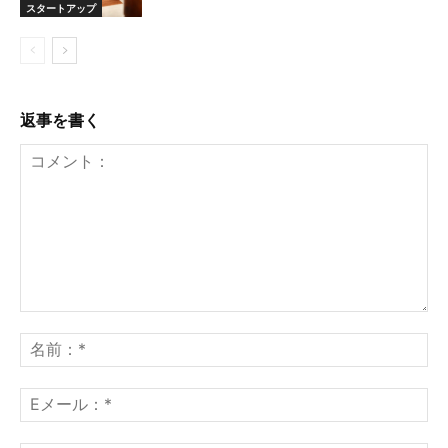
スタートアップ
返事を書く
コ
メ
名
ン
前
ト：
*
E
メ
ー