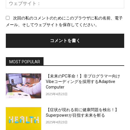
ウ
ル
ェ
*
ブ
次回の私のコメントのためにこのブラウザに私の名前、電子
サ
メール、そしてウェブサイトを保存してください。
イ
ト
MOST POPULAR
【未来のPC革命！】非プログラマー向け
Vibeコーディングを採用するAdaptive
Computer
2025年4月23日
【症状が現れる前に健康問題を検出！】
Superpowerが目指す未来を斬る
2025年4月23日