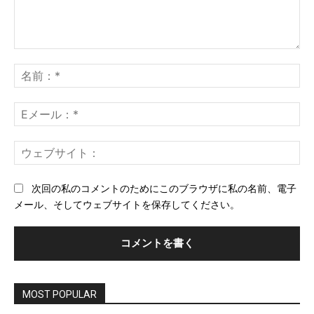
コ
メ
名
ン
前
ト：
*
E
メ
ー
ウ
ル
ェ
*
ブ
次回の私のコメントのためにこのブラウザに私の名前、電子
サ
メール、そしてウェブサイトを保存してください。
イ
ト
MOST POPULAR