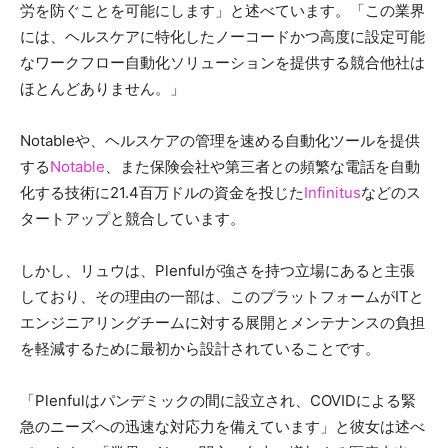
労を防ぐことを可能にします」と述べています。「この業界
には、ヘルスケアに特化したノーコードかつ高度に設定可能
なワークフロー自動化ソリューションを提供する競合他社は
ほとんどありません。」
Notableや、ヘルスケアの管理を速める自動化ツールを提供
する
Notable
、また保険会社や第三者との頻繁な電話を自動
化する技術に21.4百万ドルの資金を投じた
Infinitus
などのス
タートアップと競合しています。
しかし、リュウは、Plenfulが強さを持つ立場にあると主張
しており、その理由の一部は、このプラットフォームがITと
エンジニアリングチームに対する展開とメンテナンスの負担
を軽減するために最初から設計されていることです。
「Plenfulはパンデミックの間に設立され、COVIDによる緊
急のニーズへの迅速な対応力を備えています」と彼女は述べ