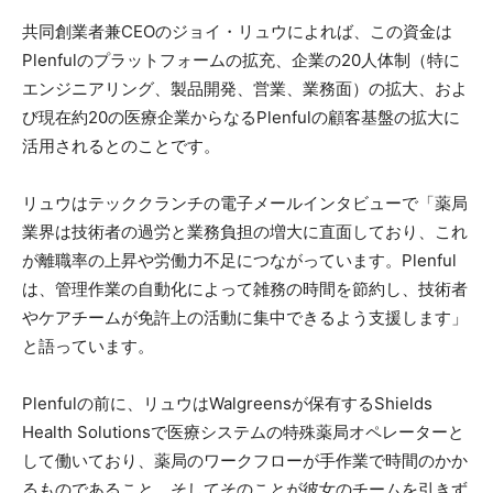
共同創業者兼CEOのジョイ・リュウによれば、この資金は
Plenfulのプラットフォームの拡充、企業の20人体制（特に
エンジニアリング、製品開発、営業、業務面）の拡大、およ
び現在約20の医療企業からなるPlenfulの顧客基盤の拡大に
活用されるとのことです。
リュウはテッククランチの電子メールインタビューで「薬局
業界は技術者の過労と業務負担の増大に直面しており、これ
が離職率の上昇や労働力不足につながっています。Plenful
は、管理作業の自動化によって雑務の時間を節約し、技術者
やケアチームが免許上の活動に集中できるよう支援します」
と語っています。
Plenfulの前に、リュウはWalgreensが保有するShields
Health Solutionsで医療システムの特殊薬局オペレーターと
して働いており、薬局のワークフローが手作業で時間のかか
るものであること、そしてそのことが彼女のチームを引きず