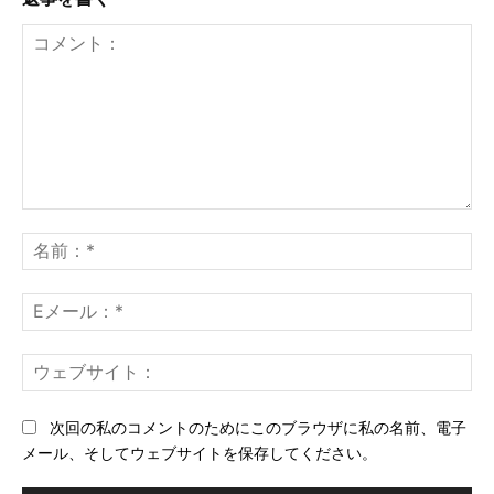
コ
メ
名
ン
前
ト：
*
E
メ
ー
ウ
ル
ェ
*
ブ
次回の私のコメントのためにこのブラウザに私の名前、電子
サ
メール、そしてウェブサイトを保存してください。
イ
ト