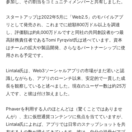
参加し、その割当をコミュニティメンバーと共有しました。
スタートアップは2022年5月に「Web2.5」のモバイルアプ
リとして発売され、これまでに総額800万ドル以上を調達
し、評価額は約8,000万ドルですと同社の共同創設者かつ最
高財務責任者であるTomi Fyrqvist氏は述べています。資本
はチームの拡大や製品開発、さらなるパートナーシップに使
用される予定です。
Lintala氏は、Web3ソーシャルアプリの市場がまだ若いと認
識しながらも、アプリのローンチ以来、安定的で一貫した成
長を観察していると述べました。現在のユーザー数は約25万
人です、と彼は付け加えました。
Phaverを利用する人のほとんどは（驚くことではありませ
んが）、主に仮想通貨コンテンツに焦点を当てていますが、
Lintala氏によれば、アプリでは日常のスナップショットを共
有する人の数が増えてきています。彼は、自分の祖母がアプ