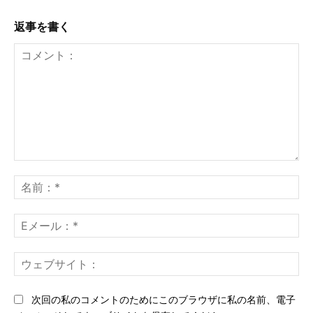
返事を書く
コ
メ
名
ン
前
ト：
*
E
メ
ー
ウ
ル
ェ
*
ブ
次回の私のコメントのためにこのブラウザに私の名前、電子
サ