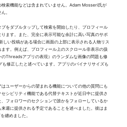
機能などは含まれていません。Adam Mosseri氏が
せん。
タブをダブルタップして検索を開始したり、プロフィール
なります。また、完全に表示可能な余計に高い写真のサポ
新しい投稿がある場合に画面の上部に表示される人物リス
れます。例えば、プロフィール上のスクロール非表示の扱
Threadsアプリの表現）のランダムな画像の問題も修
バグも修正したと述べています。アプリのバイナリサイズも
アはユーザーからの望まれる機能についての他の質問にも
クセシビリティ機能である代替テキストが近日中に提供さ
た、フォロワーのセクションで誰かをフォローしているか
も来週に提供される予定であることを述べました。彼はま
下を纏めました。