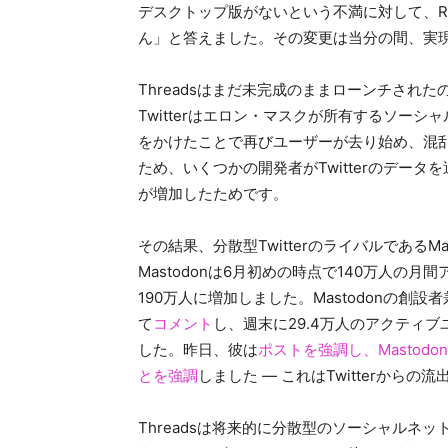
デスクトップ版がないという不満に対して、R
ん」と答えました。その変更は当分の間、実
Threadsはまだ未完成のままローンチされたの
Twitterはエロン・マスクが所有するソー
をかけたことで再びユーザーが去り始め、混乱が
ため、いくつかの開発者がTwitterのデー
が増加したためです。
その結果、分散型TwitterのライバルであるMa
Mastodonは6月初めの時点で140万人の
190万人に増加しました。Mastodonの創設者
て
コメント
し、週末に29.4万人のアクティ
した。昨日、彼は
ポストを強調し、Mastod
とを強調
しました — これはTwitterから
Threadsは将来的に分散型のソーシャルネット