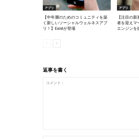
アプリ
アプリ
【中年層のためのコミュニティを築
【注目の新展開
く新しいソーシャルウェルネスアプ
者を迎えマ
リ！】Existが登場
エンジンを
返事を書く
コ
メ