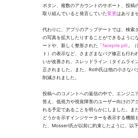
ボタン、複数のアカウントのサポート、投稿の検索
取り組んでいると発言していた
変更
はありま
代わりに、アプリのアップデートでは、検索
の写真を拡大したりすることができるように
ートや、新しく整形された「
facepile pill
」（
ト）の表示など、さまざまなバグ修正も行わ
いが改善され、スレッドライン（タイムラインの
正されました。また、Roth氏は他の小さな
削減されました。
投稿へのコメントへの返信の中で、エンジニ
答え、低視力や視覚障害のユーザー向けのア
れる予定であることを明らかにしました。ま
どうかを示すインジケーターを表示する機能
た、Mosseri氏が以前に約束したように、以