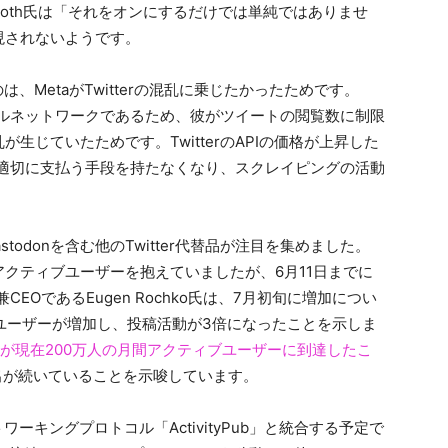
oth氏は「それをオンにするだけでは単純ではありませ
現されないようです。
は、MetaがTwitterの混乱に乗じたかったためです。
シャルネットワークであるため、彼がツイートの閲覧数に制限
生じていたためです。TwitterのAPIの価格が上昇した
タを適切に支払う手段を持たなくなり、スクレイピングの活動
stodonを含む他のTwitter代替品が注目を集めました。
月間アクティブユーザーを抱えていましたが、6月11日までに
兼CEOであるEugen Rochko氏は、7月初旬に増加につい
ブユーザーが増加し、投稿活動が3倍になったことを示しま
onが現在200万人の月間アクティブユーザーに到達したこ
の流出が続いていることを示唆しています。
ワーキングプロトコル「ActivityPub」と統合する予定で