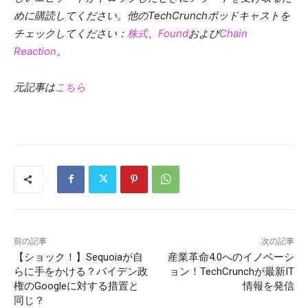
めに購読してください。他のTechCrunchポッドキャストを
チェックしてください：
株式
、
Found
および
Chain
Reaction
。
元記事は
こちら
前の記事
次の記事
【ショック！】Sequoiaが自
産業革命4.0へのイノベーシ
らに手をかける？バイデン政
ョン！TechCrunchが最新IT
権のGoogleに対する措置と
情報を発信
同じ？