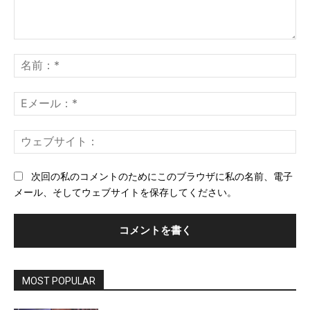
コ
メ
名
ン
前
ト：
*
E
メ
ー
ウ
ル
ェ
*
ブ
次回の私のコメントのためにこのブラウザに私の名前、電子
サ
メール、そしてウェブサイトを保存してください。
イ
ト
MOST POPULAR