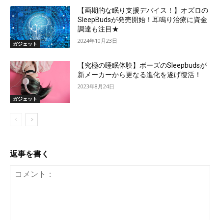
【画期的な眠り支援デバイス！】オズロの
SleepBudsが発売開始！耳鳴り治療に資金
調達も注目★
2024年10月23日
ガジェット
【究極の睡眠体験】ボーズのSleepbudsが
新メーカーから更なる進化を遂げ復活！
2023年8月24日
ガジェット
返事を書く