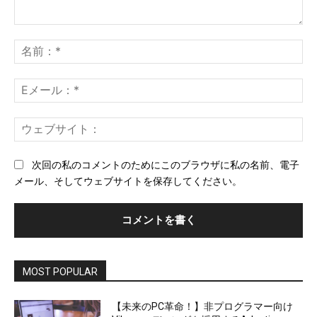
コ
メ
名
ン
前
ト：
*
E
メ
ー
ウ
ル
ェ
*
ブ
次回の私のコメントのためにこのブラウザに私の名前、電子
サ
メール、そしてウェブサイトを保存してください。
イ
ト
MOST POPULAR
【未来のPC革命！】非プログラマー向け