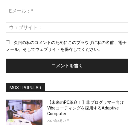
ト：
*
E
メ
ー
ウ
ル
ェ
*
ブ
次回の私のコメントのためにこのブラウザに私の名前、電子
サ
メール、そしてウェブサイトを保存してください。
イ
ト
MOST POPULAR
【未来のPC革命！】非プログラマー向け
Vibeコーディングを採用するAdaptive
Computer
2025年4月23日