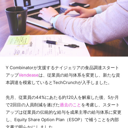
Y Combinatorが支援するナイジェリアの食品調達スタート
アップ
Vendease
は、従業員の給与体系を変更し、新たな資
本調達を模索しているとTechCrunchが入手しました。
先月、従業員の44%にあたる約120人を解雇した後、5か月
で2回目の人員削減を遂げた
過去のこと
を考慮し、スタート
アップは従業員の伝統的な給与を成果主導の給与体系に変更
し、Equity Share Option Plan（ESOP）で補うことを内部
文書で明らかにしました。