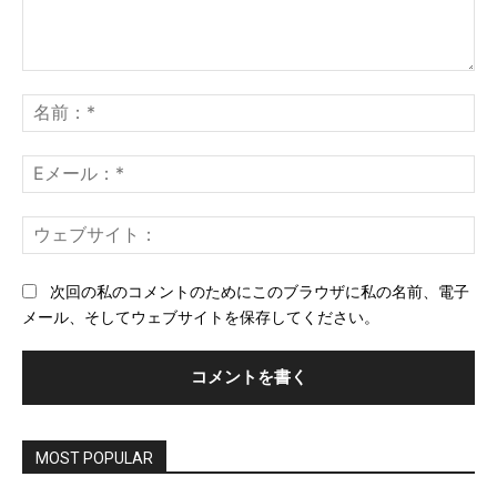
コ
メ
名
ン
前
ト：
*
E
メ
ー
ウ
ル
ェ
*
ブ
次回の私のコメントのためにこのブラウザに私の名前、電子
サ
メール、そしてウェブサイトを保存してください。
イ
ト
MOST POPULAR