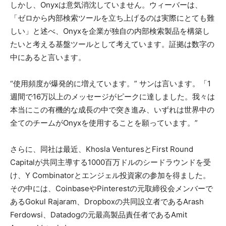
しかし、Onyxは意気消沈していません。ウィーバーは、
「ゼロから内部検索ツールを立ち上げるのは実際にとても難
しい」と述べ、Onyxを企業が独自の内部検索製品を構築し
たいと考える基盤ツールとして考えています。証拠は数字の
中にあると言います。
“使用頻度が爆発的に増えています。” サンは言います。「1
週間で16万以上のメッセージがピークに達しました。我々は
本当にこの有機的な成長の中で突き進み、いずれは世界中の
全てのチームがOnyxを使用することを願っています。”
さらに、同社は最近、Khosla VenturesとFirst Round
Capitalが共同主導する1000百万ドルのシードラウンドを受
け、Y Combinatorとエンジェル投資家の参加を得ました。
その中には、CoinbaseやPinterestの元取締役会メンバーで
あるGokul Rajaram、Dropboxの共同設立者であるArash
Ferdowsi、Datadogの元最高製品責任者であるAmit