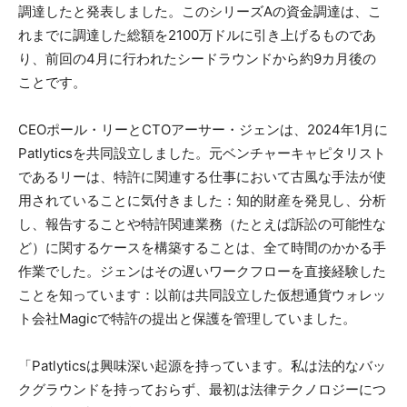
調達したと発表しました。このシリーズAの資金調達は、こ
れまでに調達した総額を2100万ドルに引き上げるものであ
り、前回の4月に行われたシードラウンドから約9カ月後の
ことです。
CEOポール・リーとCTOアーサー・ジェンは、2024年1月に
Patlyticsを共同設立しました。元ベンチャーキャピタリスト
であるリーは、特許に関連する仕事において古風な手法が使
用されていることに気付きました：知的財産を発見し、分析
し、報告することや特許関連業務（たとえば訴訟の可能性な
ど）に関するケースを構築することは、全て時間のかかる手
作業でした。ジェンはその遅いワークフローを直接経験した
ことを知っています：以前は共同設立した仮想通貨ウォレッ
ト会社Magicで特許の提出と保護を管理していました。
「Patlyticsは興味深い起源を持っています。私は法的なバッ
クグラウンドを持っておらず、最初は法律テクノロジーにつ