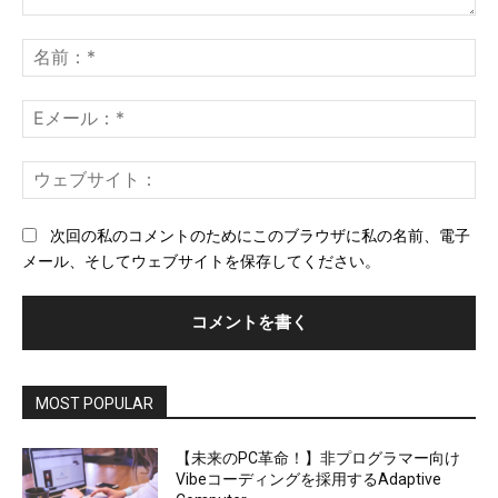
コ
メ
名
ン
前
ト：
*
E
メ
ー
ウ
ル
ェ
*
ブ
次回の私のコメントのためにこのブラウザに私の名前、電子
サ
メール、そしてウェブサイトを保存してください。
イ
ト
MOST POPULAR
【未来のPC革命！】非プログラマー向け
Vibeコーディングを採用するAdaptive