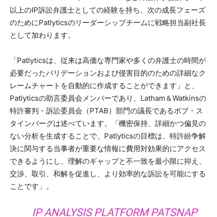
以上のIP訴訟弁護士としての経験を持ち、次の成長フェーズ
のためにPatlyticsのリーダーシップチームに戦略担当副社長
として加わります。
「Patlyticsは、従来は高価な専門家や多くの弁護士の時間が
必要だったバリデーションおよび侵害目的のための詳細なク
レームチャートを自動的に作成することができます」と、
Patlyticsの助言委員会メンバーであり、Latham＆Watkinsの
特許審判・訴訟委員会（PTAB）部門の議長であるボブ・ス
タインバーグは述べています。「機密保持、詳細かつ偏見の
ない分析を生成することで、Patlyticsの目標は、特許紛争解
決に関与する当事者が重要な情報に費用対効果的にアクセス
できるようにし、理解のギャップと不一致を最小限に抑え、
交渉、取引、和解を促進し、より効率的な訴訟を可能にする
ことです」。
IP ANALYSIS PLATFORM PATSNAP