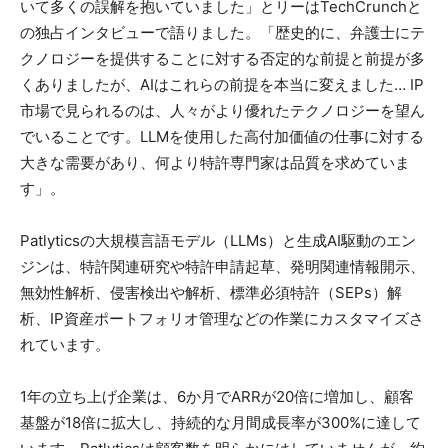
いて多くの誤解を抱いていました」とリーはTechCrunchと
の独占インタビューで語りました。「歴史的に、弁護士にテ
クノロジーを提供することに対する否定的な前提と前提が多
くありましたが、AIはこれらの前提を本当に変えました… IP
市場で見られるのは、人々がより優れたテクノロジーを望ん
でいることです。LLMを使用した高付加価値の仕事に対する
大きな需要があり、何より特許専門家は品質を求めていま
す」。
Patlyticsの大規模言語モデル（LLMs）と生成AI駆動のエン
ジンは、特許関連研究や特許申請起草、発明関連情報開示、
無効性解析、侵害検出や解析、標準必須特許（SEPs）解
析、IP資産ポートフォリオ管理などの作業にカスタマイズさ
れています。
1年の立ち上げ企業は、6か月でARRが20倍に増加し、顧客
基盤が18倍に拡大し、持続的な月間成長率が300%に達して