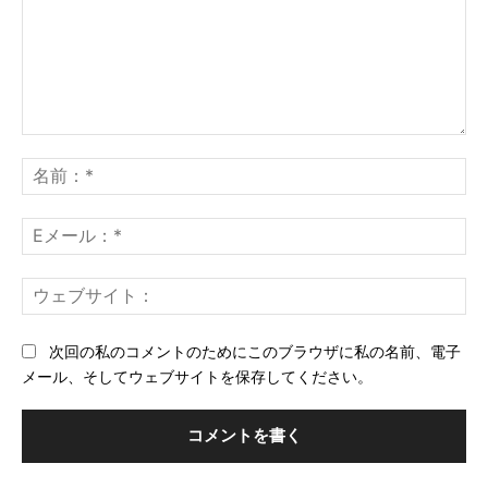
コ
メ
名
ン
前
ト：
*
E
メ
ー
ウ
ル
ェ
*
ブ
次回の私のコメントのためにこのブラウザに私の名前、電子
サ
メール、そしてウェブサイトを保存してください。
イ
ト