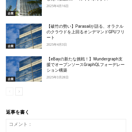
2025年4月16日
企業
【破竹の勢い】Parasailが語る、オラクル
のクラウドを上回るオンデマンドGPUフリ
ート
2025年4月3日
企業
【eBayの新たな挑戦！】Wundergraph支
援でオープンソースGraphQLフォーデレー
ション構築
2025年3月28日
企業
返事を書く