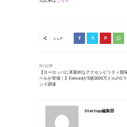
元記事は
こちら
シェア
前の記事
【ヨーロッパに革新的なアクセシビリティ開
ールが登場！】Evincedが5億5000万ドルのC
ンド調達
Startup編集部