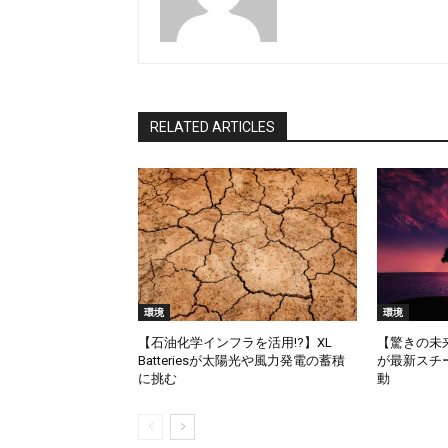
RELATED ARTICLES
環境
環境
【石油化学インフラを活用!?】XL
【驚きの未来技
Batteriesが太陽光や風力発電の蓄積
が最新スチ
に挑む
動