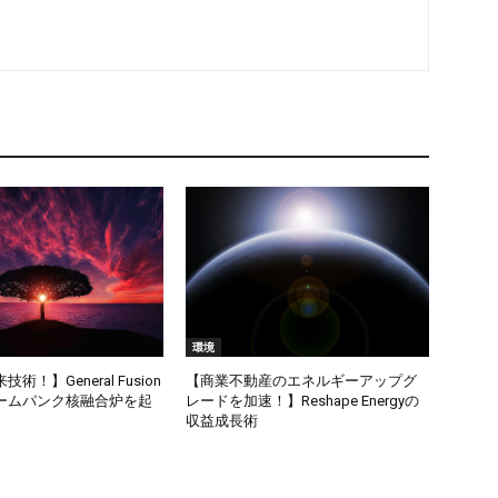
環境
術！】General Fusion
【商業不動産のエネルギーアップグ
ームパンク核融合炉を起
レードを加速！】Reshape Energyの
収益成長術