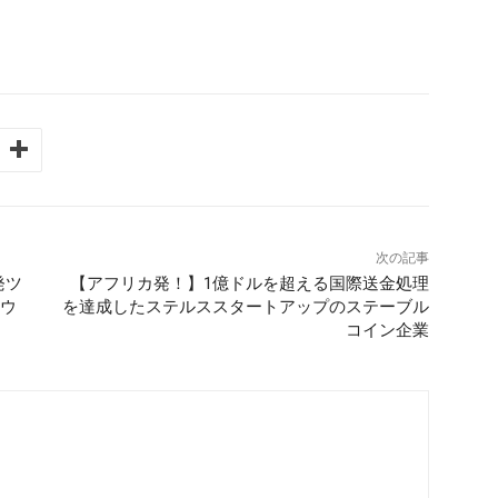
次の記事
発ツ
【アフリカ発！】1億ドルを超える国際送金処理
ラウ
を達成したステルススタートアップのステーブル
コイン企業