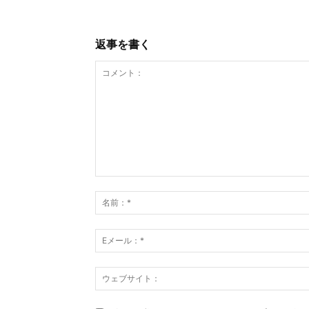
返事を書く
コ
メ
ン
ト：