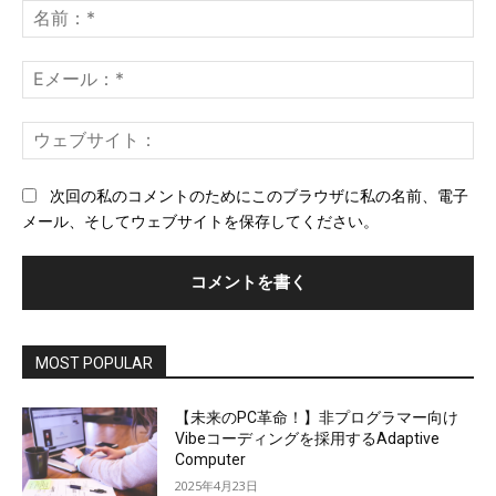
メ
名
ン
前
ト：
*
E
メ
ー
ウ
ル
ェ
*
ブ
次回の私のコメントのためにこのブラウザに私の名前、電子
サ
メール、そしてウェブサイトを保存してください。
イ
ト
MOST POPULAR
【未来のPC革命！】非プログラマー向け
Vibeコーディングを採用するAdaptive
Computer
2025年4月23日