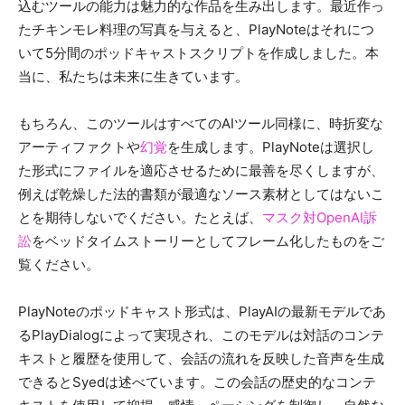
込むツールの能力は魅力的な作品を生み出します。最近作っ
たチキンモレ料理の写真を与えると、PlayNoteはそれにつ
いて5分間のポッドキャストスクリプトを作成しました。本
当に、私たちは未来に生きています。
もちろん、このツールはすべてのAIツール同様に、時折変な
アーティファクトや
幻覚
を生成します。PlayNoteは選択し
た形式にファイルを適応させるために最善を尽くしますが、
例えば乾燥した法的書類が最適なソース素材としてはないこ
とを期待しないでください。たとえば、
マスク対OpenAI訴
訟
をベッドタイムストーリーとしてフレーム化したものをご
覧ください。
PlayNoteのポッドキャスト形式は、PlayAIの最新モデルであ
るPlayDialogによって実現され、このモデルは対話のコンテ
キストと履歴を使用して、会話の流れを反映した音声を生成
できるとSyedは述べています。この会話の歴史的なコンテ