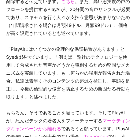
削除すると伝えています。
こちら
。また、高い忠実度の声の
クローンを提供するPlayAIが、20分間の音声サンプルが必要
であり、スキャムを行う人々が支払う意思があまりないため
（年間請求される場合は月額49ドル、月額99ドル）、価格
が高く設定されているとも述べています。
「PlayAIにはいくつかの倫理的な保護措置があります」と
Syedは述べています。「例えば、弊社のテクノロジーを使
用して合成された音声かどうかを識別するための堅固なメカ
ニズムを実装しています。もし何らかの誤用が報告された場
合、私達は素早くそのコンテンツの起源を検証し、事態を是
正し、今後の倫理的な侵害を防止するための断固たる行動を
取ります」と述べました。
もちろん、そうであることを願っています。そしてPlayAI
が、死んだテックの著名人をフィーチャーする
マーケティン
グキャンペーンから離れる
であろうと願っています。PlayAI
のモデレーションが十分でない場合、
Tennessee
では、個