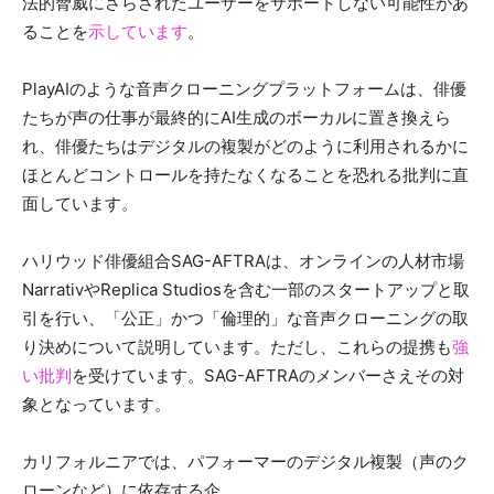
法的脅威にさらされたユーザーをサポートしない可能性があ
ることを
示しています
。
PlayAIのような音声クローニングプラットフォームは、俳優
たちが声の仕事が最終的にAI生成のボーカルに置き換えら
れ、俳優たちはデジタルの複製がどのように利用されるかに
ほとんどコントロールを持たなくなることを恐れる批判に直
面しています。
ハリウッド俳優組合SAG-AFTRAは、オンラインの人材市場
NarrativやReplica Studiosを含む一部のスタートアップと取
引を行い、「公正」かつ「倫理的」な音声クローニングの取
り決めについて説明しています。ただし、これらの提携も
強
い批判
を受けています。SAG-AFTRAのメンバーさえその対
象となっています。
カリフォルニアでは、パフォーマーのデジタル複製（声のク
ローンなど）に依存する企