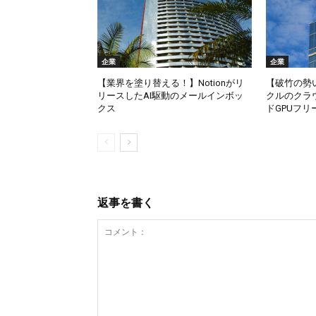
企業
企業
【業界を塗り替える！】Notionがリ
【破竹の勢い】
リースしたAI駆動のメールインボッ
クルのクラ
クス
ドGPUフリ
返事を書く