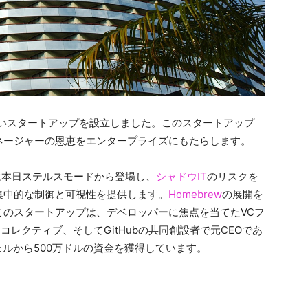
新しいスタートアップを設立しました。このスタートアップ
ネージャーの恩恵をエンタープライズにもたらします。
は本日ステルスモードから登場し、
シャドウIT
のリスクを
集中的な制御と可視性を提供します。
Homebrew
の展開を
このスタートアップは、デベロッパーに焦点を当てたVCフ
ータコレクティブ、そしてGitHubの共同創設者で元CEOであ
ルから500万ドルの資金を獲得しています。