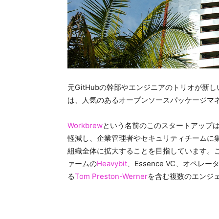
元GitHubの幹部やエンジニアのトリオが
は、人気のあるオープンソースパッケージマ
Workbrew
という名前のこのスタートアップ
軽減し、企業管理者やセキュリティチームに
組織全体に拡大することを目指しています。
ァームの
Heavybit
、Essence VC、オペレ
る
Tom Preston-Werner
を含む複数のエンジェ