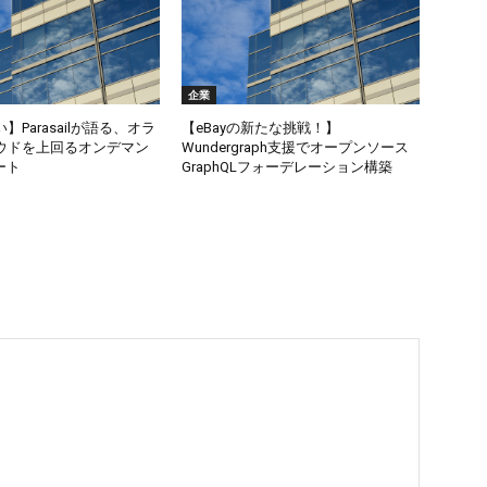
企業
Parasailが語る、オラ
【eBayの新たな挑戦！】
ウドを上回るオンデマン
Wundergraph支援でオープンソース
ート
GraphQLフォーデレーション構築