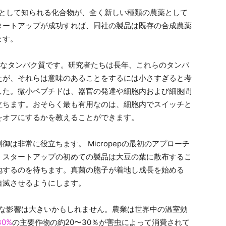
として知られる化合物が、全く新しい種類の農薬として
タートアップが成功すれば、同社の製品は既存の合成農薬
ます。
さなタンパク質です。研究者たちは長年、これらのタンパ
たが、それらは意味のあることをするには小さすぎると考
した。微小ペプチドは、器官の発達や細胞内および細胞間
立ちます。おそらく最も有用なのは、細胞内でスイッチと
をオフにするかを教えることができます。
は非常に役立ちます。 Micropepの最初のアプローチ
。スタートアップの初めての製品は大豆の葉に散布するこ
地するのを待ちます。真菌の胞子が着地し成長を始める
自滅させるようにします。
在的な影響は大きいかもしれません。農業は世界中の温室効
30%
の主要作物の約20〜30％が害虫によって消費されて