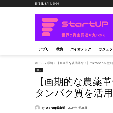
日曜日, 8月 9, 2026
アプリ
環境
バイオテック
ガジェッ
ホーム
環境
【画期的な農薬革命！】Micropepが
環境
【画期的な農薬革命
タンパク質を活用
By
Startup編集部
2024年7月25日