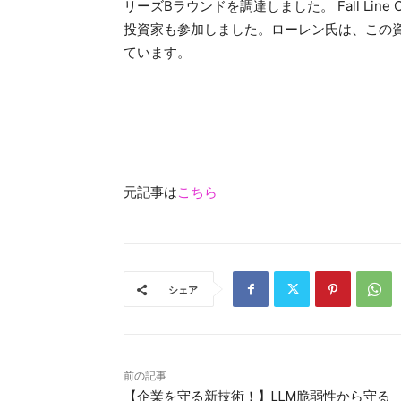
リーズBラウンドを調達しました。 Fall Line Capi
投資家も参加しました。ローレン氏は、この資金
ています。
元記事は
こちら
シェア
前の記事
【企業を守る新技術！】LLM脆弱性から守る