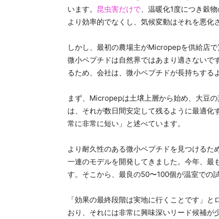
います。
昆虫害だけで
、温暖化1度につき穀物
より効率的でなくし、気候変動はそれを悪化
しかし、最初の農場主がMicropepを供給
微小ペプチドは自然界ではあまり適さないで
るため、会社は、微小ペプチドが長持ちする
まず、Micropepは土壌上層から始め、大
は、それが数日間安定して残るように最適化
常に非常に短い」と述べています。
より耐久性のある微小ペプチドを見つけるた
一連のモデルを開発してきました。今年、最も有
す。そこから、最良の50〜100個が温室での
「効果の最終段階は実地に行くことです」と
おり、それには非常に興味深いリード候補が