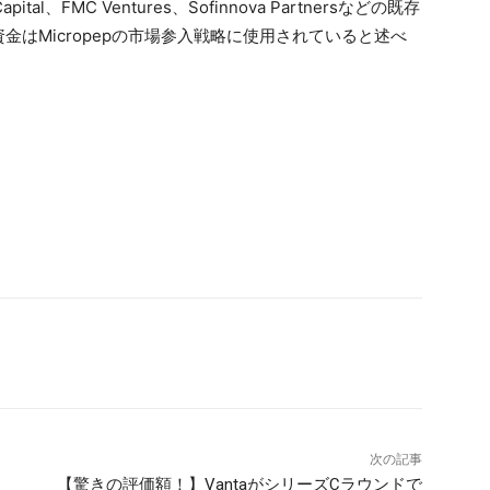
tal、FMC Ventures、Sofinnova Partnersなどの既存
はMicropepの市場参入戦略に使用されていると述べ
次の記事
【驚きの評価額！】VantaがシリーズCラウンドで