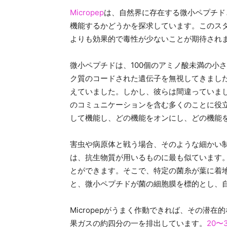
Micropep
は、自然界に存在する微小ペプチド
機能するかどうかを探求しています。このス
よりも効果的で毒性が少ないことが期待され
微小ペプチドは、100個のアミノ酸未満の小
ク質のコードされた遺伝子を無視してきまし
えていました。しかし、彼らは間違っていま
のコミュニケーションを含む多くのことに役
して機能し、どの機能をオンにし、どの機能
害虫や病原体と戦う場合、そのような細かい制御
は、抗生物質が用いるものに最も似ています
とができます。そこで、特定の菌糸が葉に着
と、微小ペプチドが菌の細胞膜を標的とし、
Micropepがうまく作動できれば、その潜
果ガスの約四分の一を排出しています。
20〜