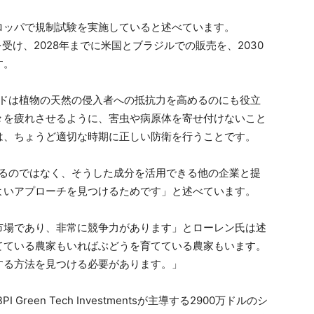
ロッパで規制試験を実施していると述べています。
査を受け、2028年までに米国とブラジルでの販売を、2030
す。
プチドは植物の天然の侵入者への抵抗力を高めるのにも役立
々を疲れさせるように、害虫や病原体を寄せ付けないこと
は、ちょうど適切な時期に正しい防衛を行うことです。
発するのではなく、そうした成分を活用できる他の企業と提
よいアプローチを見つけるためです」と述べています。
市場であり、非常に競争力があります」とローレン氏は述
てている農家もいればぶどうを育てている農家もいます。
する方法を見つける必要があります。」
sとBPI Green Tech Investmentsが主導する2900万ドルのシ