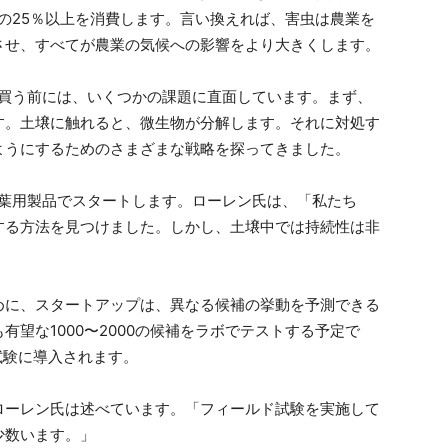
の25％以上を消費します。言い換えれば、害虫は農業を
させ、すべてが農業の気候への影響をより大きくします。
店で買う前には、いくつかの課題に直面しています。まず、
す。土壌に触れると、微生物が分解します。それに対処す
ようにするためのさまざまな戦略を探ってきました。
豆の葉用製品でスタートします。ローレン氏は、「私たち
する方法を見つけました。しかし、土壌中では持続性は非
めに、スタートアップは、異なる候補の挙動を予測できる
望な1000〜2000の候補をラボでテストする予定で
試験に導入されます。
ローレン氏は述べています。「フィールド試験を実施して
少数います。」