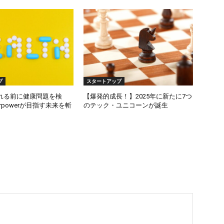
プ
スタートアップ
れる前に健康問題を検
【爆発的成長！】2025年に新たに7つ
rpowerが目指す未来を斬
のテック・ユニコーンが誕生