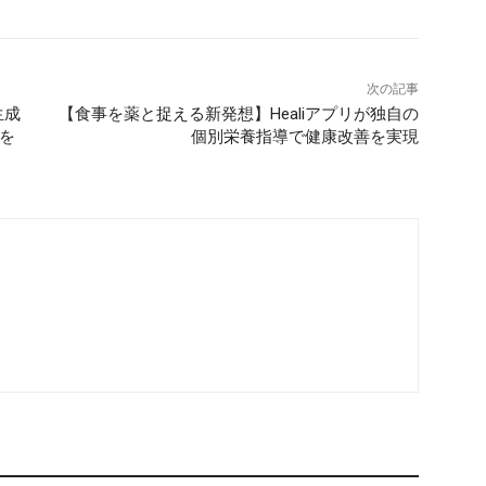
次の記事
生成
【食事を薬と捉える新発想】Healiアプリが独自の
資を
個別栄養指導で健康改善を実現