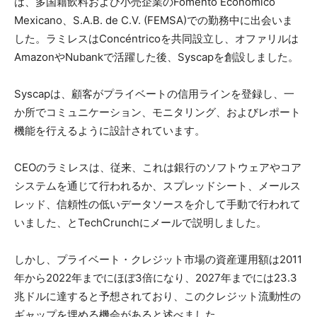
は、多国籍飲料および小売企業のFomento Económico
Mexicano、S.A.B. de C.V. (FEMSA)での勤務中に出会いま
した。ラミレスはConcéntricoを共同設立し、オファリルは
AmazonやNubankで活躍した後、Syscapを創設しました。
Syscapは、顧客がプライベートの信用ラインを登録し、一
か所でコミュニケーション、モニタリング、およびレポート
機能を行えるように設計されています。
CEOのラミレスは、従来、これは銀行のソフトウェアやコア
システムを通じて行われるか、スプレッドシート、メールス
レッド、信頼性の低いデータソースを介して手動で行われて
いました、とTechCrunchにメールで説明しました。
しかし、プライベート・クレジット市場の資産運用額は2011
年から2022年までにほぼ3倍になり、2027年までには23.3
兆ドルに達すると予想されており、このクレジット流動性の
ギャップを埋める機会があると述べました。