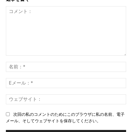
コ
メ
名
ン
前
ト：
*
E
メ
ー
ウ
ル
ェ
*
ブ
次回の私のコメントのためにこのブラウザに私の名前、電子
サ
メール、そしてウェブサイトを保存してください。
イ
ト