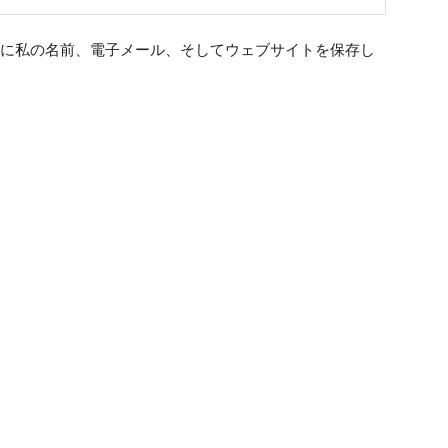
ル
ェ
：
ブ
に私の名前、電子メール、そしてウェブサイトを保存し
*
サ
イ
ト
：