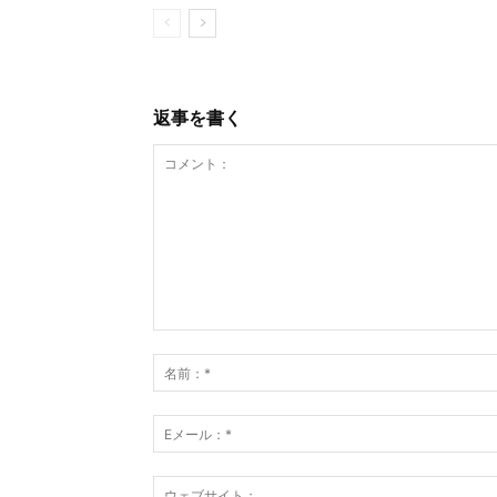
返事を書く
コ
メ
ン
ト
：