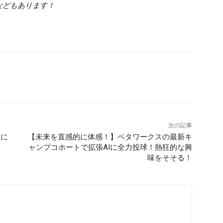
などもあります！
次の記事
業に
【未来を直感的に体感！】ベタワークスの最新キ
ャンプコホートで拡張AIに全力投球！熱狂的な興
味をそそる！