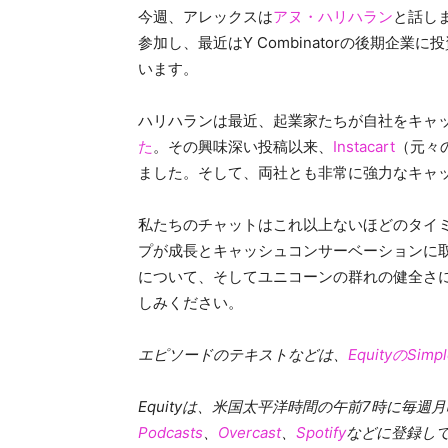
今週、アレックスは
アヌ・ハリハラン
と話しま
参加し、最近はY Combinatorの後期企
います。
ハリハランは最近、起業家たちが自社をキャ
た
。その興味深い投稿以来、
Instacart
（元々の
ました。そして、両社とも非常に強力なキャ
私たちのチャットはこれ以上ないほどのタイ
プが成長とキャッシュコンサーベーションに
について、そしてユニコーンの群れの健全さ
しみください。
エピソードのテキストなどは、
EquityのSim
Equityは、米国太平洋時間の午前7時に毎
Podcasts
、
Overcast
、
Spotify
などに登録してく