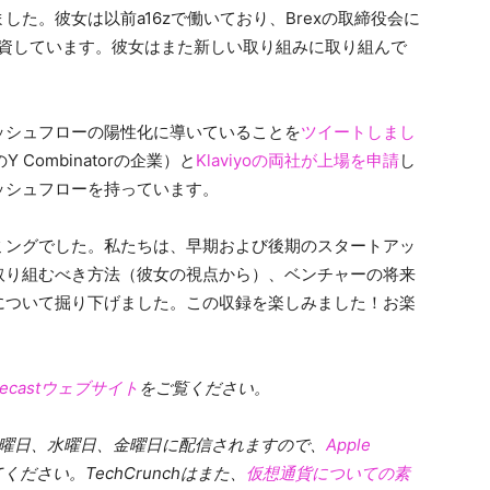
した。彼女は以前a16zで働いており、Brexの取締役会に
業に投資しています。彼女はまた新しい取り組みに取り組んで
ッシュフローの陽性化に導いていることを
ツイートしまし
Y Combinatorの企業）と
Klaviyoの両社が上場を申請
し
ッシュフローを持っています。
ミングでした。私たちは、早期および後期のスタートアッ
取り組むべき方法（彼女の視点から）、ベンチャーの将来
について掘り下げました。この収録を楽しみました！お楽
plecastウェブサイト
をご覧ください。
週月曜日、水曜日、金曜日に配信されますので、
Apple
ださい。TechCrunchはまた、
仮想通貨についての素