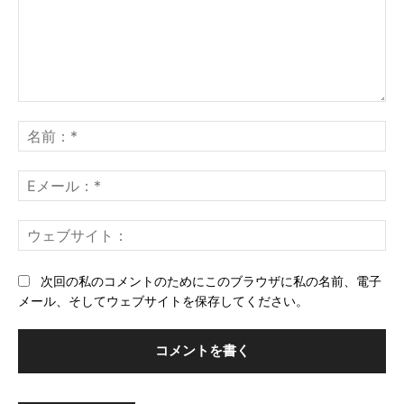
コ
メ
名
ン
前
ト：
*
E
メ
ー
ウ
ル
ェ
*
ブ
次回の私のコメントのためにこのブラウザに私の名前、電子
サ
メール、そしてウェブサイトを保存してください。
イ
ト