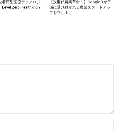
な着用型医療テクノロジ
【次世代農業革命！】Google Xが子
el Zero Healthが6.9
孫に受け継がれる農業スタートアッ
プを立ち上げ
名
前：