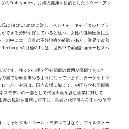
アプロバイダのEmbryonics、月経の健康を目的としたスタートアッ
rin Gu氏はTechCrunchに対し、ベンチャーキャピタルとプラ
とができる分野を探していると述べ、女性の健康医療に注
バーの中には、自身の不妊治療の経験があり、業界で改善
echargeの目標の1つは、世界中で家族計画サービスへ
は、医療観光です。多くの市場で不妊治療の費用が高額であるた
他の国で治療を求めるようになっています。ターゲットマ
ーロッパ、中東は、国内市場に加えて、中国を含む医療観
ビジネスモデルの一部として代理出産を含む企業に対して
理出産の規制を厳密に順守し、患者と代理母を公正かつ倫理
ビークルは、キャピタル・コール・モデルではなく、マイルストー