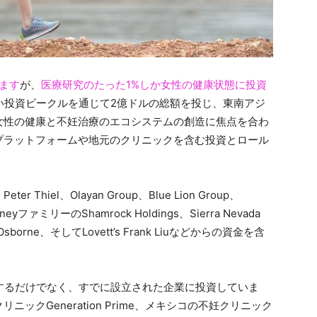
ます
が、
医療研究のたった1%しか女性の健康状態に投資
lは、新しい投資ビークルを通じて2億ドルの総額を投じ、東南アジ
女性の健康と不妊治療のエコシステムの創造に焦点を合わ
プラットフォームや地元のクリニックを含む投資とロール
iel、Olayan Group、Blue Lion Group、
DisneyファミリーのShamrock Holdings、Sierra Nevada
n Osborne、そしてLovett’s Frank Liuなどからの資金を含
プを育成するだけでなく、すでに設立された企業に投資していま
クGeneration Prime、メキシコの不妊クリニック