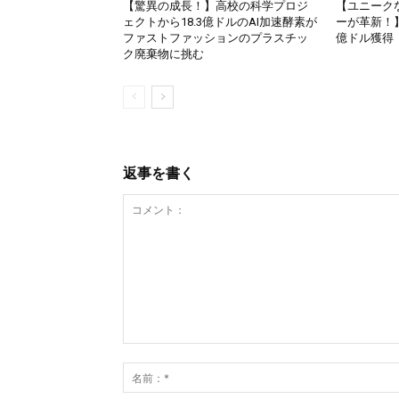
【驚異の成長！】高校の科学プロジ
【ユニーク
ェクトから18.3億ドルのAI加速酵素が
ーが革新！】Lev
ファストファッションのプラスチッ
億ドル獲得
ク廃棄物に挑む
返事を書く
コ
メ
ン