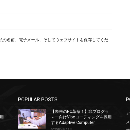
*
E
メ
ー
ウ
ル：
ェ
*
ブ
私の名前、電子メール、そしてウェブサイトを保存してくだ
サ
イ
ト：
POPULAR POSTS
P
ラ
【未来のPC革命！】非プログラ
ア
採用
マー向けVibeコーディングを採用
ス
するAdaptive Computer
2025年4月23日