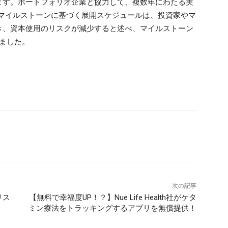
ます。ポートフォリオ企業と協力して、複数年にわたる実
、マイルストーンに基づく展開スケジュールは、投資家やマ
き、資本使用のリスクが減少すると述べ、マイルストーン
べました。
次の記事
リス
【無料で幸福度UP！？】Nue Life Health社がケタ
ミン療法をトラッキングするアプリを無償提供！