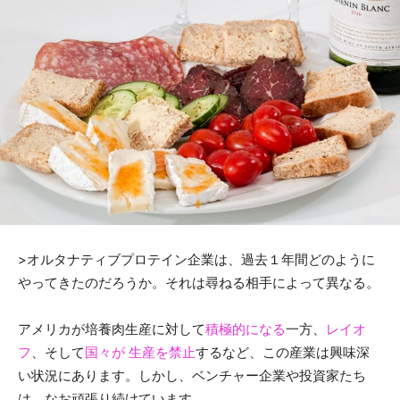
>
オルタナティブプロテイン企業は、
過去１年間どのように
やってきたのだろうか。それは尋ねる相手によって異なる。
アメリカが培養肉生産に対して
積極的になる
一方、
レイオ
フ
、そして
国々が 生産を禁止
するなど、この産業は興味深
い状況にあります。しかし、ベンチャー企業や投資家たち
は、なお頑張り続けています。