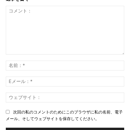
コ
メ
名
ン
前
ト：
*
E
メ
ー
ウ
ル
ェ
*
ブ
次回の私のコメントのためにこのブラウザに私の名前、電子
サ
メール、そしてウェブサイトを保存してください。
イ
ト