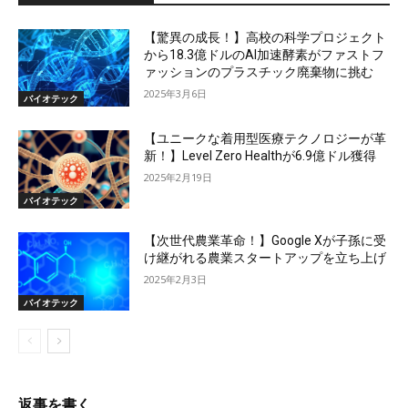
【驚異の成長！】高校の科学プロジェクト
から18.3億ドルのAI加速酵素がファストフ
ァッションのプラスチック廃棄物に挑む
2025年3月6日
バイオテック
【ユニークな着用型医療テクノロジーが革
新！】Level Zero Healthが6.9億ドル獲得
2025年2月19日
バイオテック
【次世代農業革命！】Google Xが子孫に受
け継がれる農業スタートアップを立ち上げ
2025年2月3日
バイオテック
返事を書く