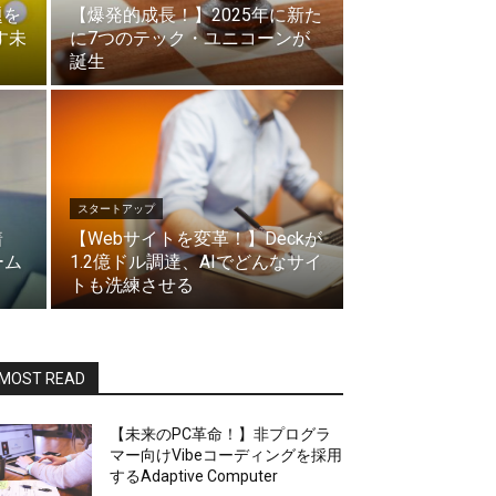
題を
【爆発的成長！】2025年に新た
す未
に7つのテック・ユニコーンが
誕生
スタートアップ
着
【Webサイトを変革！】Deckが
ーム
1.2億ドル調達、AIでどんなサイ
トも洗練させる
MOST READ
【未来のPC革命！】非プログラ
マー向けVibeコーディングを採用
するAdaptive Computer