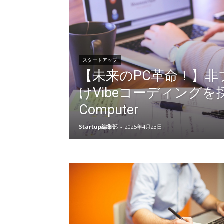
スタートアップ
【未来のPC革命！】非
けVibeコーディングを採用
Computer
Startup編集部
-
2025年4月23日