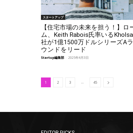
スタートアップ
【住宅市場の未来を担う！】ロ
ム、Keith Rabois氏率いるKholsa
社が1億1500万ドルシリーズA
ウンドをリード
Startup編集部
-
2025年4月3日
...
1
2
3
45
EDITOR PICKS