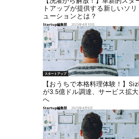
【洗濯から解放！】革新的スタ
トアップが提供する新しいソリ
ューションとは？
Startup編集部
-
2025年4月10日
スタートアップ
【おうちで本格料理体験！】Siz
が3.5億ドル調達、サービス拡大
へ
Startup編集部
-
2025年4月9日