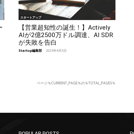
スタートアップ
ー
【営業超知性の誕生！】Actively
AIが2億2500万ドル調達、AI SDR
ラ
が失敗を告白
Startup編集部
-
2025年4月3日
ページ％CURRENT_PAGE％の％TOTAL_PAGES％
POPULAR POSTS
P