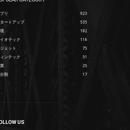
プリ
923
タートアップ
535
境
182
イオテック
116
ジェット
75
ィンテック
31
業
25
分類
17
OLLOW US