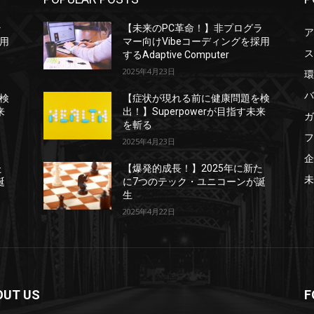
ラ
【未来のPC革命！】非プログラ
ア
採用
マー向けVibeコーディングを採用
ス
するAdaptive Computer
2025年4月23日
環
バ
検
【症状が現れる前に健康問題を検
来
出！】Superpowerが目指す未来
ガ
を斬る
フ
2025年4月23日
企
た
【爆発的成長！】2025年に新た
未
誕
に7つのテック・ユニコーンが誕
生
2025年4月22日
OUT US
F