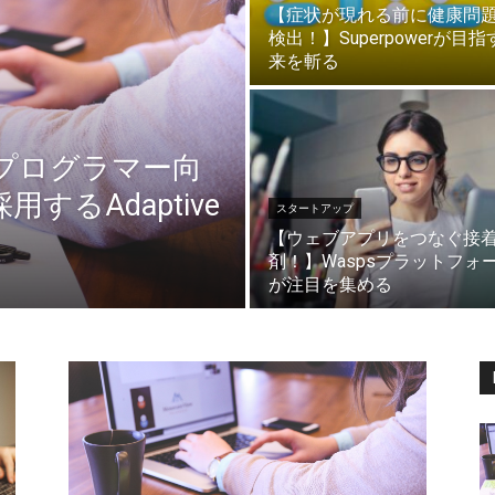
【症状が現れる前に健康問
検出！】Superpowerが目指
来を斬る
プログラマー向
するAdaptive
スタートアップ
【ウェブアプリをつなぐ接
剤！】Waspsプラットフォ
が注目を集める