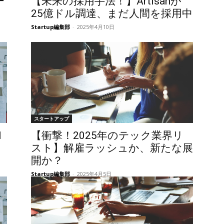
ー
【未来の採用手法！】Artisanが
25億ドル調達、まだ人間を採用中
Startup編集部
-
2025年4月10日
スタートアップ
l
【衝撃！2025年のテック業界リ
スト】解雇ラッシュか、新たな展
開か？
Startup編集部
-
2025年4月5日